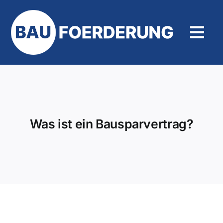
Zum
Inhalt
springen
Tog
Navi
Hilfe und Kontakt
Was ist ein Bausparvertrag?