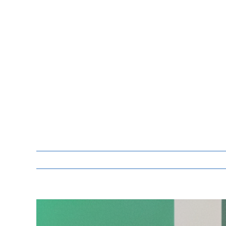
Zeige
grösseres