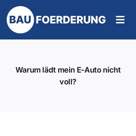
Zum
Inhalt
springen
Tog
Navi
Hilfe und Kontakt
Warum lädt mein E-Auto nicht
voll?