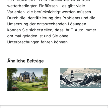
wetterbedingten Einflüssen – es gibt viele
Variablen, die berücksichtigt werden müssen.
Durch die Identifizierung des Problems und die
Umsetzung der entsprechenden Lösungen
können Sie sicherstellen, dass Ihr E-Auto immer
optimal geladen ist und Sie ohne
Unterbrechungen fahren können.
Ähnliche Beiträge
Die Evolution
Bauzinsen im
der
Sturm: Die
Bauzinsen: Ein
aktuelle
e
Blick in die
Entwicklung
Vergangenheit
beleuchtet.
und Zukunft.