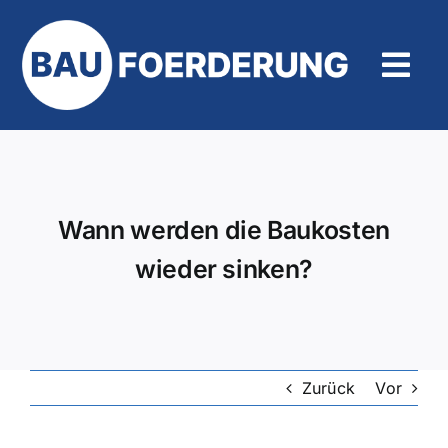
Zum
Inhalt
springen
Tog
Navi
Hilfe und Kontakt
Wann werden die Baukosten
wieder sinken?
Zurück
Vor