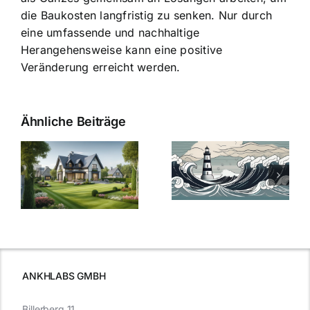
die Baukosten langfristig zu senken. Nur durch
eine umfassende und nachhaltige
Herangehensweise kann eine positive
Veränderung erreicht werden.
Ähnliche Beiträge
Die Evolution
Bauzinsen im
der
Sturm: Die
Bauzinsen: Ein
aktuelle
e
Blick in die
Entwicklung
Vergangenheit
beleuchtet.
und Zukunft.
ANKHLABS GMBH
Billerberg 11