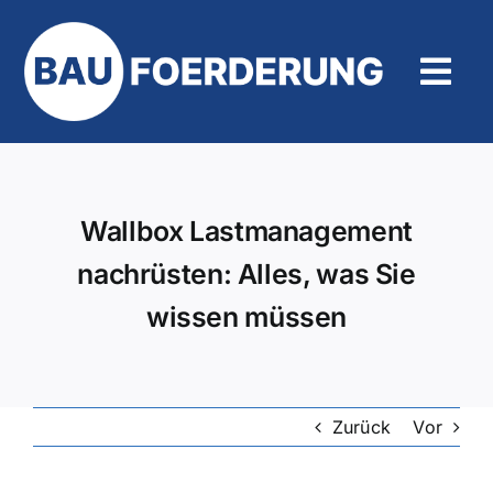
Zum
Inhalt
springen
Tog
Navi
Hilfe und Kontakt
Wallbox Lastmanagement
nachrüsten: Alles, was Sie
wissen müssen
Zurück
Vor