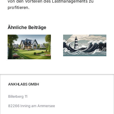
von den Vorteilen des Lastmanagements zu
profitieren.
Ähnliche Beiträge
Die Evolution
Bauzinsen im
der
Sturm: Die
Bauzinsen: Ein
aktuelle
e
Blick in die
Entwicklung
Vergangenheit
beleuchtet.
und Zukunft.
ANKHLABS GMBH
Billerberg 11
82266 Inning am Ammersee