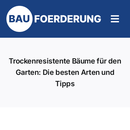
Zum
Inhalt
springen
Tog
Navi
Hilfe und Kontakt
Trockenresistente Bäume für den
Garten: Die besten Arten und
Tipps