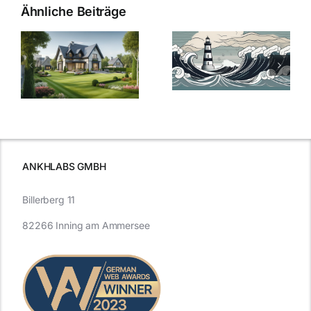
Ähnliche Beiträge
Die Evolution
Bauzinsen im
der
Sturm: Die
Bauzinsen: Ein
aktuelle
e
Blick in die
Entwicklung
Vergangenheit
beleuchtet.
und Zukunft.
ANKHLABS GMBH
Billerberg 11
82266 Inning am Ammersee