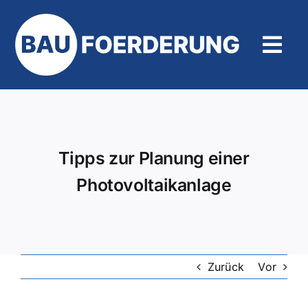
Zum
Inhalt
springen
Tog
Navi
Hilfe und Kontakt
Tipps zur Planung einer
Photovoltaikanlage
Zurück
Vor