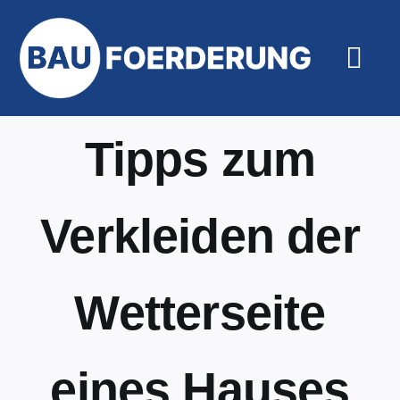
Zum
Inhalt
springen
Togg
Navi
Hilfe un
Tipps zum
Verkleiden der
Wetterseite
eines Hauses