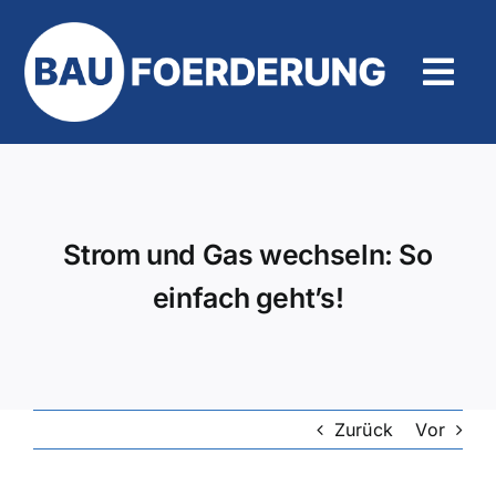
Zum
Inhalt
springen
Tog
Navi
Hilfe und Kontakt
Strom und Gas wechseln: So
einfach geht’s!
Zurück
Vor