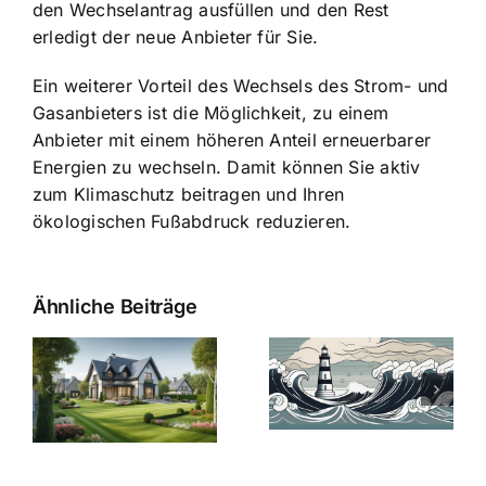
den Wechselantrag ausfüllen und den Rest
erledigt der neue Anbieter für Sie.
Ein weiterer Vorteil des Wechsels des Strom- und
Gasanbieters ist die Möglichkeit, zu einem
Anbieter mit einem höheren Anteil erneuerbarer
Energien zu wechseln. Damit können Sie aktiv
zum Klimaschutz beitragen und Ihren
ökologischen Fußabdruck reduzieren.
Ähnliche Beiträge
Die Evolution
Bauzinsen im
der
Sturm: Die
Bauzinsen: Ein
aktuelle
e
Blick in die
Entwicklung
Vergangenheit
beleuchtet.
und Zukunft.