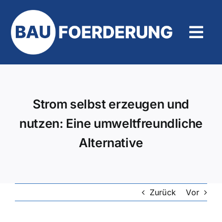
Zum
Inhalt
springen
Tog
Navi
Hilfe und Kontakt
Strom selbst erzeugen und
nutzen: Eine umweltfreundliche
Alternative
Zurück
Vor