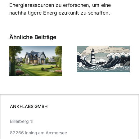
Energieressourcen zu erforschen, um eine
nachhaltigere Energiezukunft zu schaffen.
Ähnliche Beiträge
Die Evolution
Bauzinsen im
der
Sturm: Die
Bauzinsen: Ein
aktuelle
e
Blick in die
Entwicklung
Vergangenheit
beleuchtet.
und Zukunft.
ANKHLABS GMBH
Billerberg 11
82266 Inning am Ammersee