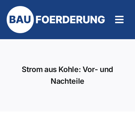
Zum
Inhalt
springen
Tog
Navi
Hilfe und Kontakt
Strom aus Kohle: Vor- und
Nachteile