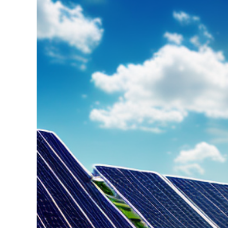
grösseres
Bild