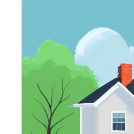
grösseres
Bild