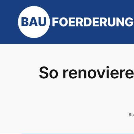
Zum
Inhalt
springen
So renoviere
St