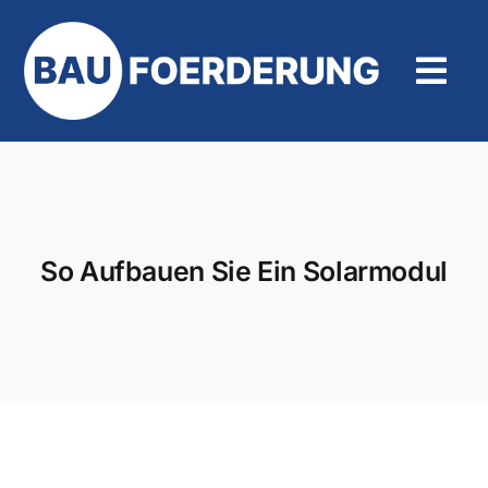
Zum
Inhalt
springen
Tog
Navi
Hilfe und Kontakt
So Aufbauen Sie Ein Solarmodul