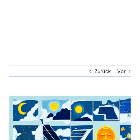
Zurück
Vor
Zeige
grösseres
Bild