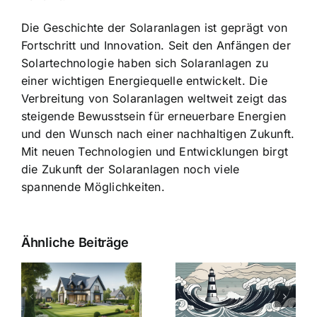
Die Geschichte der Solaranlagen ist geprägt von
Fortschritt und Innovation. Seit den Anfängen der
Solartechnologie haben sich Solaranlagen zu
einer wichtigen Energiequelle entwickelt. Die
Verbreitung von Solaranlagen weltweit zeigt das
steigende Bewusstsein für erneuerbare Energien
und den Wunsch nach einer nachhaltigen Zukunft.
Mit neuen Technologien und Entwicklungen birgt
die Zukunft der Solaranlagen noch viele
spannende Möglichkeiten.
Ähnliche Beiträge
Die Evolution
Bauzinsen im
der
Sturm: Die
Bauzinsen: Ein
aktuelle
e
Blick in die