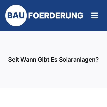
Zum
Inhalt
springen
Tog
Navi
Hilfe und Kontakt
Seit Wann Gibt Es Solaranlagen?