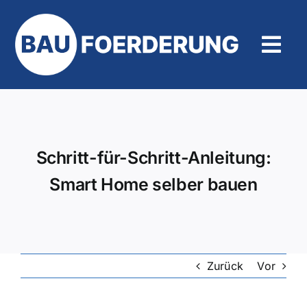
Zum
Inhalt
springen
Tog
Navi
Hilfe und Kontakt
Schritt-für-Schritt-Anleitung:
Smart Home selber bauen
Zurück
Vor