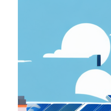
grösseres
Bild