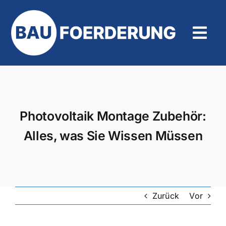
Zum
Inhalt
springen
Tog
Navi
Hilfe und Kontakt
Photovoltaik Montage Zubehör:
Alles, was Sie Wissen Müssen
Zurück
Vor