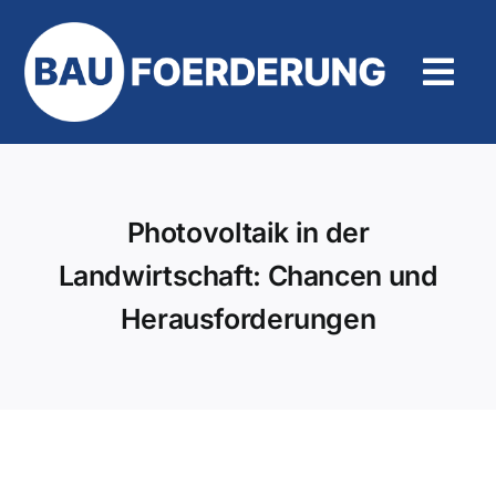
Zum
Inhalt
springen
Tog
Navi
Hilfe und Kontakt
Photovoltaik in der
Landwirtschaft: Chancen und
Herausforderungen