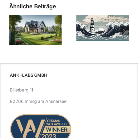
Ähnliche Beiträge
Die Evolution
Bauzinsen im
der
Sturm: Die
Bauzinsen: Ein
aktuelle
e
Blick in die
Entwicklung
Vergangenheit
beleuchtet.
und Zukunft.
ANKHLABS GMBH
Billerberg 11
82266 Inning am Ammersee