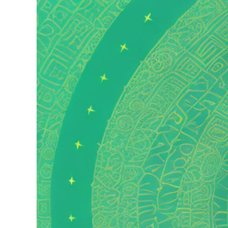
grösseres
Bild