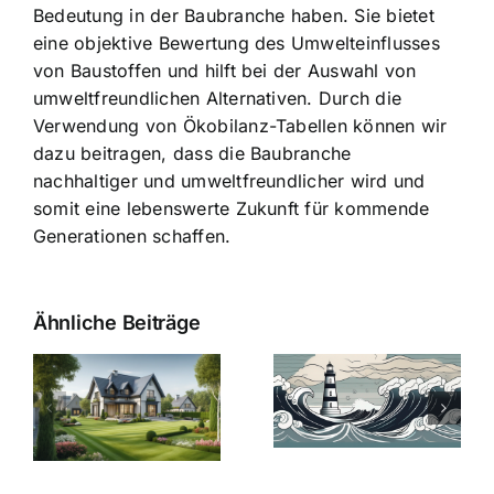
Bedeutung in der Baubranche haben. Sie bietet
eine objektive Bewertung des Umwelteinflusses
von Baustoffen und hilft bei der Auswahl von
umweltfreundlichen Alternativen. Durch die
Verwendung von Ökobilanz-Tabellen können wir
dazu beitragen, dass die Baubranche
nachhaltiger und umweltfreundlicher wird und
somit eine lebenswerte Zukunft für kommende
Generationen schaffen.
Ähnliche Beiträge
Die Evolution
Bauzinsen im
der
Sturm: Die
Bauzinsen: Ein
aktuelle
e
Blick in die
Entwicklung
Vergangenheit
beleuchtet.
und Zukunft.