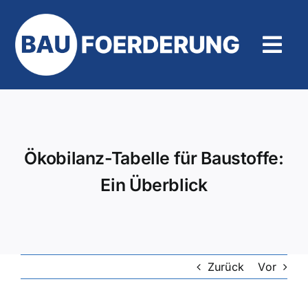
Zum
Inhalt
springen
Tog
Navi
Hilfe und Kontakt
Ökobilanz-Tabelle für Baustoffe:
Ein Überblick
Zurück
Vor