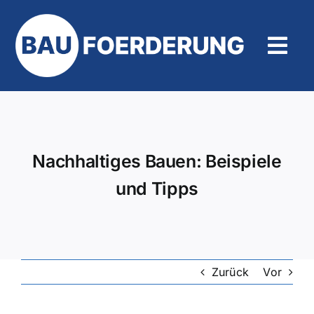
Zum
Inhalt
springen
Tog
Navi
Hilfe und Kontakt
Nachhaltiges Bauen: Beispiele
und Tipps
Zurück
Vor