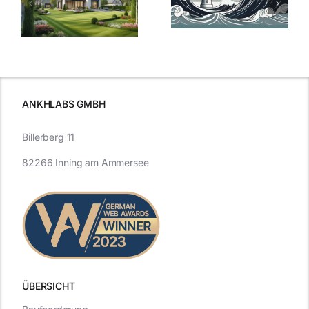
Bauzinsen: Ein
aktuelle
e
Blick in die
Entwicklung
Vergangenheit
beleuchtet.
und Zukunft.
ANKHLABS GMBH
Billerberg 11
82266 Inning am Ammersee
ÜBERSICHT