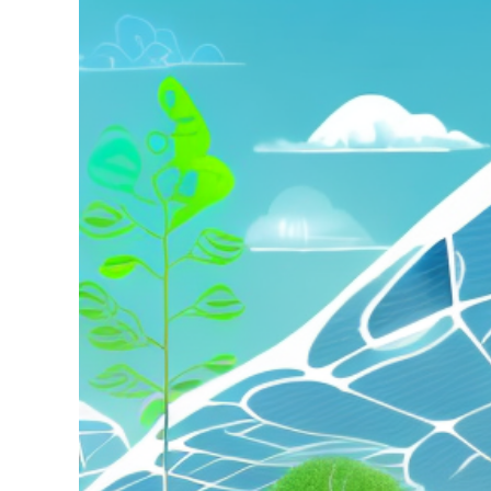
grösseres
Bild