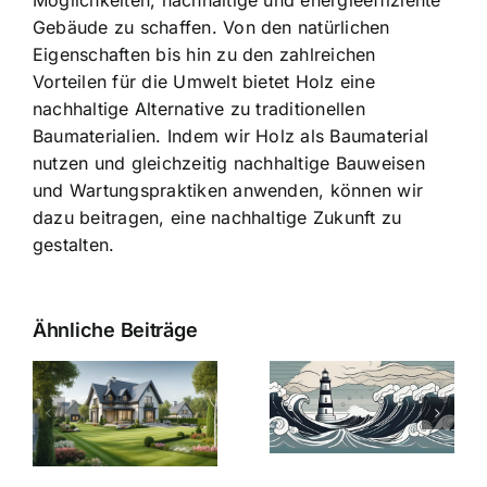
Gebäude zu schaffen. Von den natürlichen
Eigenschaften bis hin zu den zahlreichen
Vorteilen für die Umwelt bietet Holz eine
nachhaltige Alternative zu traditionellen
Baumaterialien. Indem wir Holz als Baumaterial
nutzen und gleichzeitig nachhaltige Bauweisen
und Wartungspraktiken anwenden, können wir
dazu beitragen, eine nachhaltige Zukunft zu
gestalten.
Ähnliche Beiträge
Die Evolution
Bauzinsen im
der
Sturm: Die
Bauzinsen: Ein
aktuelle
e
Blick in die
Entwicklung
Vergangenheit
beleuchtet.