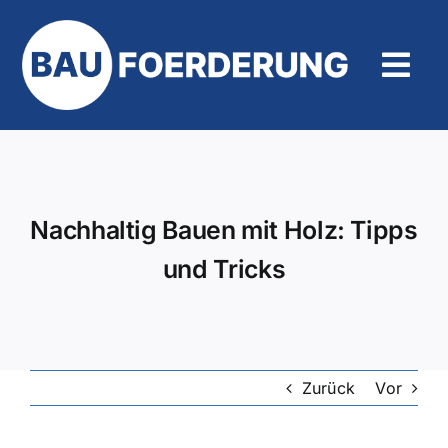
Zum
Inhalt
springen
Tog
Navi
Hilfe und Kontakt
Nachhaltig Bauen mit Holz: Tipps
und Tricks
Zurück
Vor