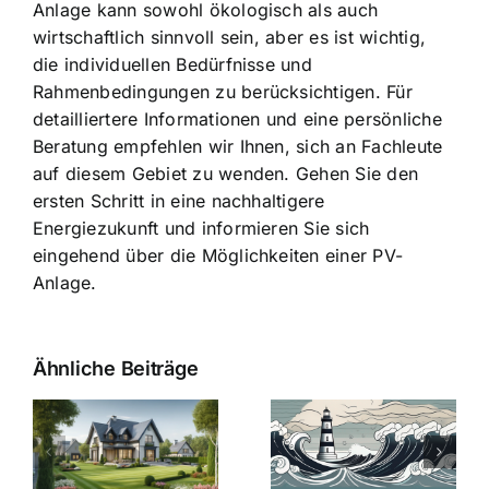
Anlage kann sowohl ökologisch als auch
wirtschaftlich sinnvoll sein, aber es ist wichtig,
die individuellen Bedürfnisse und
Rahmenbedingungen zu berücksichtigen. Für
detailliertere Informationen und eine persönliche
Beratung empfehlen wir Ihnen, sich an Fachleute
auf diesem Gebiet zu wenden. Gehen Sie den
ersten Schritt in eine nachhaltigere
Energiezukunft und informieren Sie sich
eingehend über die Möglichkeiten einer PV-
Anlage.
Ähnliche Beiträge
Die Evolution
Bauzinsen im
der
Sturm: Die
Bauzinsen: Ein
aktuelle
e
Blick in die