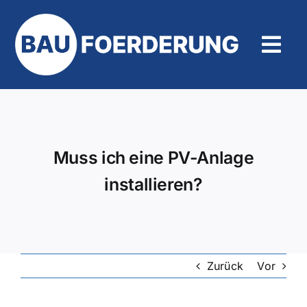
Zum
Inhalt
springen
Tog
Navi
Hilfe und Kontakt
Muss ich eine PV-Anlage
installieren?
Zurück
Vor