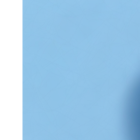
grösseres
Bild