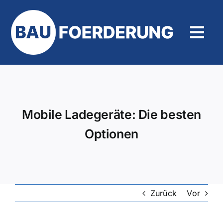
Zum
Inhalt
springen
Tog
Navi
Hilfe und Kontakt
Mobile Ladegeräte: Die besten
Optionen
Zurück
Vor