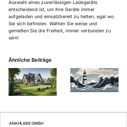
Auswahl eines zuverlässigen Ladegeräts
entscheidend ist, um Ihre Geräte immer
aufgeladen und einsatzbereit zu halten, egal wo
Sie sich befinden. Wählen Sie weise und
genießen Sie die Freiheit, immer verbunden zu
sein!
Ähnliche Beiträge
Die Evolution
Bauzinsen im
der
Sturm: Die
Bauzinsen: Ein
aktuelle
e
Blick in die
Entwicklung
Vergangenheit
beleuchtet.
und Zukunft.
ANKHLABS GMBH