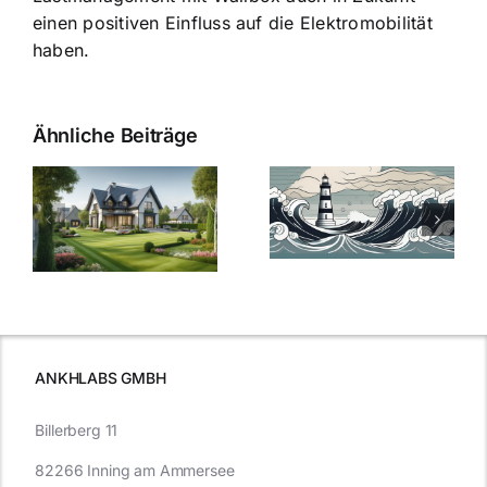
einen positiven Einfluss auf die Elektromobilität
haben.
Ähnliche Beiträge
Die Evolution
Bauzinsen im
der
Sturm: Die
Bauzinsen: Ein
aktuelle
e
Blick in die
Entwicklung
Vergangenheit
beleuchtet.
und Zukunft.
ANKHLABS GMBH
Billerberg 11
82266 Inning am Ammersee