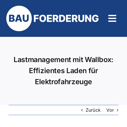
Zum
Inhalt
springen
Tog
Navi
Hilfe und Kontakt
Lastmanagement mit Wallbox:
Effizientes Laden für
Elektrofahrzeuge
Zurück
Vor