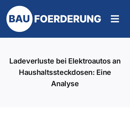
Zum
Inhalt
springen
Tog
Navi
Hilfe und Kontakt
Ladeverluste bei Elektroautos an
Haushaltssteckdosen: Eine
Analyse