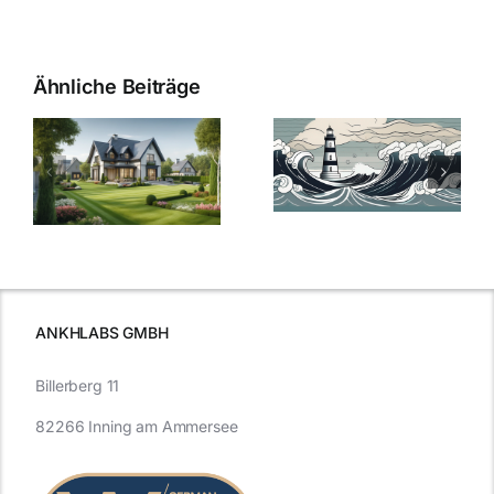
Ähnliche Beiträge
Die Evolution
Bauzinsen im
der
Sturm: Die
Bauzinsen: Ein
aktuelle
e
Blick in die
Entwicklung
Vergangenheit
beleuchtet.
und Zukunft.
ANKHLABS GMBH
Billerberg 11
82266 Inning am Ammersee