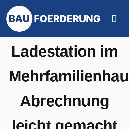
Zum
Inhalt
springen
Togg
Navi
Hilfe un
Ladestation im
Mehrfamilienhau
Abrechnung
leicht gemacht