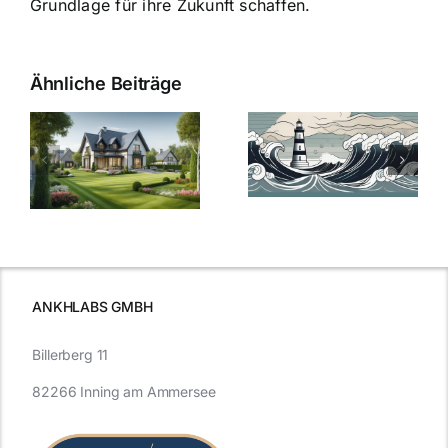
Grundlage für ihre Zukunft schaffen.
Ähnliche Beiträge
Die Evolution
Bauzinsen im
der
Sturm: Die
Bauzinsen: Ein
aktuelle
e
Blick in die
Entwicklung
Vergangenheit
beleuchtet.
und Zukunft.
ANKHLABS GMBH
Billerberg 11
82266 Inning am Ammersee