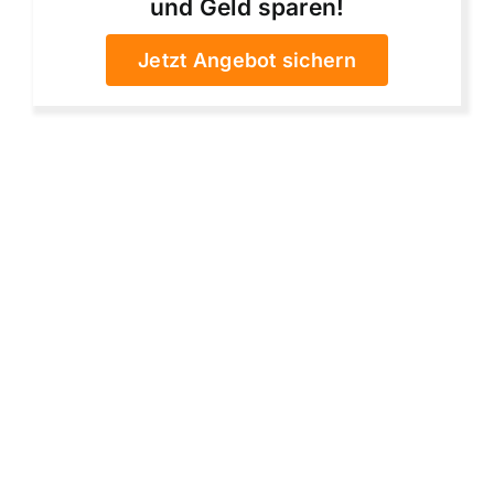
und Geld sparen!
Jetzt Angebot sichern