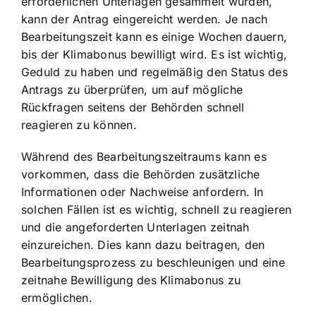
erforderlichen Unterlagen gesammelt wurden,
kann der Antrag eingereicht werden. Je nach
Bearbeitungszeit kann es einige Wochen dauern,
bis der Klimabonus bewilligt wird. Es ist wichtig,
Geduld zu haben und regelmäßig den Status des
Antrags zu überprüfen, um auf mögliche
Rückfragen seitens der Behörden schnell
reagieren zu können.
Während des Bearbeitungszeitraums kann es
vorkommen, dass die Behörden zusätzliche
Informationen oder Nachweise anfordern. In
solchen Fällen ist es wichtig, schnell zu reagieren
und die angeforderten Unterlagen zeitnah
einzureichen. Dies kann dazu beitragen, den
Bearbeitungsprozess zu beschleunigen und eine
zeitnahe Bewilligung des Klimabonus zu
ermöglichen.