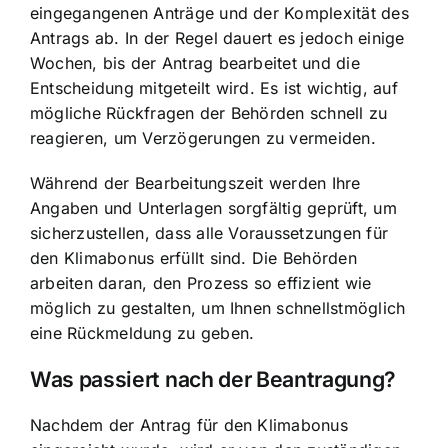
eingegangenen Anträge und der Komplexität des
Antrags ab. In der Regel dauert es jedoch einige
Wochen, bis der Antrag bearbeitet und die
Entscheidung mitgeteilt wird. Es ist wichtig, auf
mögliche Rückfragen der Behörden schnell zu
reagieren, um Verzögerungen zu vermeiden.
Während der Bearbeitungszeit werden Ihre
Angaben und Unterlagen sorgfältig geprüft, um
sicherzustellen, dass alle Voraussetzungen für
den Klimabonus erfüllt sind. Die Behörden
arbeiten daran, den Prozess so effizient wie
möglich zu gestalten, um Ihnen schnellstmöglich
eine Rückmeldung zu geben.
Was passiert nach der Beantragung?
Nachdem der Antrag für den Klimabonus