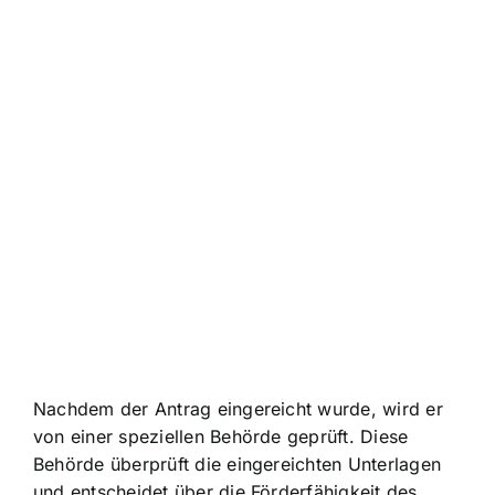
Nachdem der Antrag eingereicht wurde, wird er
von einer speziellen Behörde geprüft. Diese
Behörde überprüft die eingereichten Unterlagen
und entscheidet über die Förderfähigkeit des