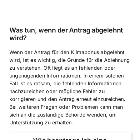
Was tun, wenn der Antrag abgelehnt
wird?
Wenn der Antrag für den Klimabonus abgelehnt
wird, ist es wichtig, die Gründe für die Ablehnung
zu verstehen. Oft liegt es an fehlenden oder
ungenügenden Informationen. In einem solchen
Fall ist es ratsam, die fehlenden Informationen
nachzureichen oder mögliche Fehler zu
korrigieren und den Antrag erneut einzureichen.
Bei weiteren Fragen oder Problemen kann man
sich an die zuständige Behörde wenden, um
Unterstützung zu erhalten.