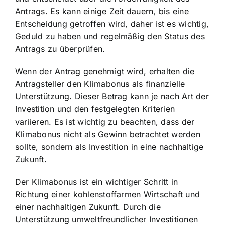
Antrags. Es kann einige Zeit dauern, bis eine
Entscheidung getroffen wird, daher ist es wichtig,
Geduld zu haben und regelmäßig den Status des
Antrags zu überprüfen.
Wenn der Antrag genehmigt wird, erhalten die
Antragsteller den Klimabonus als finanzielle
Unterstützung. Dieser Betrag kann je nach Art der
Investition und den festgelegten Kriterien
variieren. Es ist wichtig zu beachten, dass der
Klimabonus nicht als Gewinn betrachtet werden
sollte, sondern als Investition in eine nachhaltige
Zukunft.
Der Klimabonus ist ein wichtiger Schritt in
Richtung einer kohlenstoffarmen Wirtschaft und
einer nachhaltigen Zukunft. Durch die
Unterstützung umweltfreundlicher Investitionen