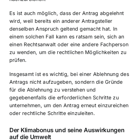
Es ist auch möglich, dass der Antrag abgelehnt
wird, weil bereits ein anderer Antragsteller
denselben Anspruch geltend gemacht hat. In
einem solchen Fall kann es ratsam sein, sich an
einen Rechtsanwalt oder eine andere Fachperson
zu wenden, um die rechtlichen Möglichkeiten zu
prüfen.
Insgesamt ist es wichtig, bei einer Ablehnung des
Antrags nicht aufzugeben, sondern die Gründe
für die Ablehnung zu verstehen und
gegebenenfalls die erforderlichen Schritte zu
unternehmen, um den Antrag erneut einzureichen
oder rechtliche Schritte einzuleiten.
Der Klimabonus und seine Auswirkungen
auf die Umwelt