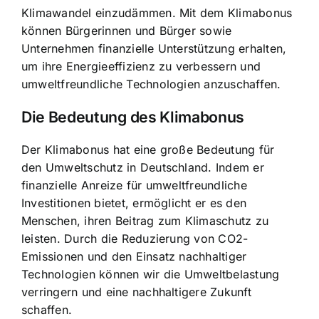
Klimawandel einzudämmen. Mit dem Klimabonus
können Bürgerinnen und Bürger sowie
Unternehmen finanzielle Unterstützung erhalten,
um ihre
Energieeffizienz zu verbessern
und
umweltfreundliche Technologien anzuschaffen.
Die Bedeutung des Klimabonus
Der Klimabonus hat eine große Bedeutung für
den Umweltschutz in Deutschland. Indem er
finanzielle Anreize für umweltfreundliche
Investitionen bietet, ermöglicht er es den
Menschen, ihren Beitrag zum Klimaschutz zu
leisten. Durch die
Reduzierung von CO2-
Emissionen
und den Einsatz nachhaltiger
Technologien können wir die Umweltbelastung
verringern und eine nachhaltigere Zukunft
schaffen.