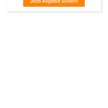
Jetzt Angebot sichern