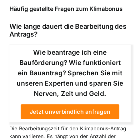
Häufig gestellte Fragen zum Klimabonus
Wie lange dauert die Bearbeitung des
Antrags?
Wie beantrage ich eine
Bauförderung? Wie funktioniert
ein Bauantrag? Sprechen Sie mit
unseren Experten und sparen Sie
Nerven, Zeit und Geld.
Jetzt unverbindlich anfragen
Die Bearbeitungszeit für den Klimabonus-Antrag
kann variieren. Es hängt von der Anzahl der