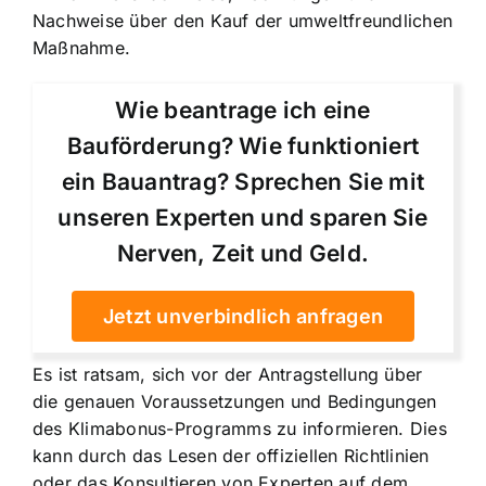
Nachweise über den Kauf der umweltfreundlichen
Maßnahme.
Wie beantrage ich eine
Bauförderung? Wie funktioniert
ein Bauantrag? Sprechen Sie mit
unseren Experten und sparen Sie
Nerven, Zeit und Geld.
Jetzt unverbindlich anfragen
Es ist ratsam, sich vor der Antragstellung über
die genauen Voraussetzungen und Bedingungen
des Klimabonus-Programms zu informieren. Dies
kann durch das Lesen der offiziellen Richtlinien
oder das Konsultieren von Experten auf dem