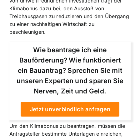
von umweltfreundlichen Investitionen trägt der
Klimabonus dazu bei, den Ausstoß von
Treibhausgasen zu reduzieren und den Übergang
zu einer nachhaltigen Wirtschaft zu
beschleunigen.
Wie beantrage ich eine
Bauförderung? Wie funktioniert
ein Bauantrag? Sprechen Sie mit
unseren Experten und sparen Sie
Nerven, Zeit und Geld.
Jetzt unverbindlich anfragen
Um den Klimabonus zu beantragen, müssen die
Antragsteller bestimmte Unterlagen einreichen,