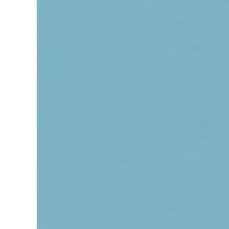
grösseres
Bild