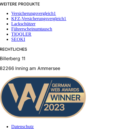
WEITERE PRODUKTE
Versicherungsvergleich1
KFZ-Versicherungsvergleich1
Lackschützer
Führerscheinumtausch
TIQQLER
SEOKI
RECHTLICHES
Billerberg 11
82266 Inning am Ammersee
Datenschutz