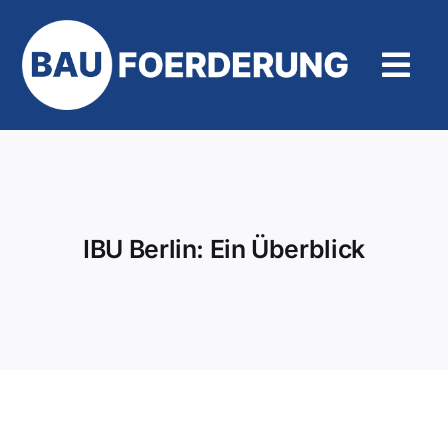
Zum
Inhalt
springen
Tog
Navi
Hilfe und Kontakt
IBU Berlin: Ein Überblick