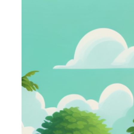
grösseres
Bild