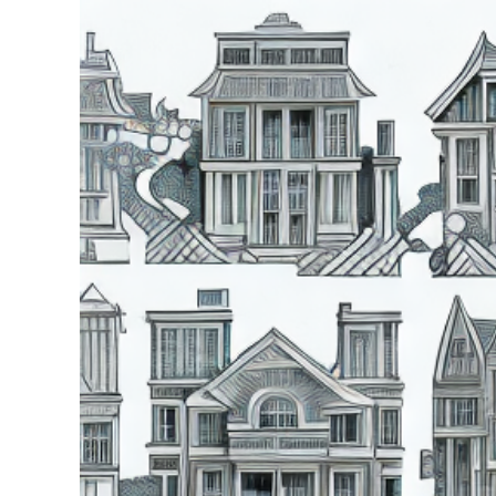
grösseres
Bild