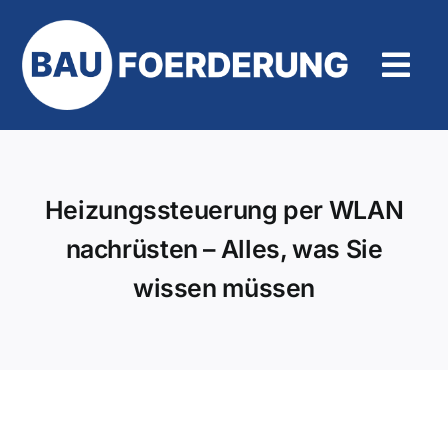
Zum
Inhalt
springen
Tog
Navi
Hilfe und Kontakt
Heizungssteuerung per WLAN
nachrüsten – Alles, was Sie
wissen müssen