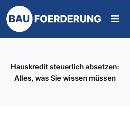
Zum
Inhalt
springen
Tog
Navi
Hilfe und Kontakt
Hauskredit steuerlich absetzen:
Alles, was Sie wissen müssen