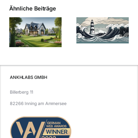
Ähnliche Beiträge
Die Evolution
Bauzinsen im
der
Sturm: Die
Bauzinsen: Ein
aktuelle
e
Blick in die
Entwicklung
Vergangenheit
beleuchtet.
und Zukunft.
ANKHLABS GMBH
Billerberg 11
82266 Inning am Ammersee