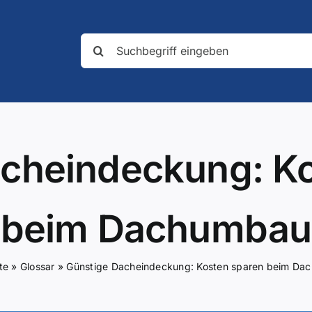
Suche
nach:
cheindeckung: K
beim Dachumbau
te
»
Glossar
»
Günstige Dacheindeckung: Kosten sparen beim Da