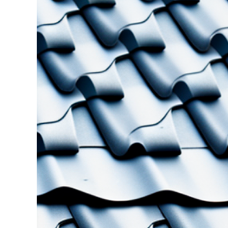
grösseres
Bild