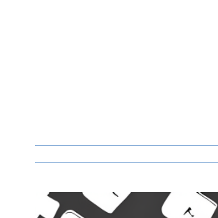
Zeige
grösseres