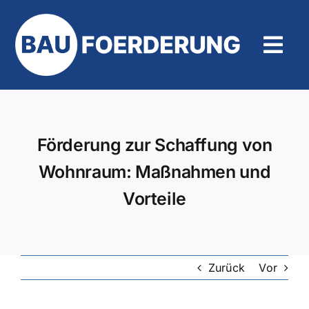
Zum
Inhalt
springen
Tog
Navi
Hilfe und Kontakt
Förderung zur Schaffung von
Wohnraum: Maßnahmen und
Vorteile
Zurück
Vor