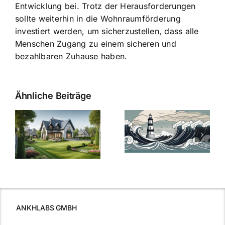
Entwicklung bei. Trotz der Herausforderungen
sollte weiterhin in die Wohnraumförderung
investiert werden, um sicherzustellen, dass alle
Menschen Zugang zu einem sicheren und
bezahlbaren Zuhause haben.
Ähnliche Beiträge
Die Evolution
Bauzinsen im
der
Sturm: Die
Bauzinsen: Ein
aktuelle
e
Blick in die
Entwicklung
Vergangenheit
beleuchtet.
und Zukunft.
ANKHLABS GMBH