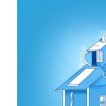
grösseres
Bild