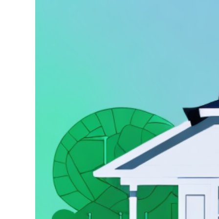
grösseres
Bild