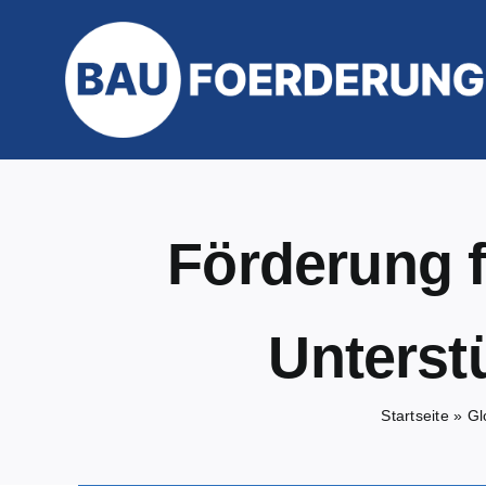
Zum
Inhalt
springen
Förderung f
Unterst
Startseite
»
Gl