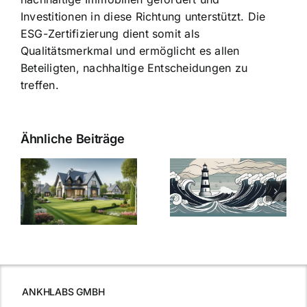
Investitionen in diese Richtung unterstützt. Die
ESG-Zertifizierung dient somit als
Qualitätsmerkmal und ermöglicht es allen
Beteiligten, nachhaltige Entscheidungen zu
treffen.
Ähnliche Beiträge
Die Evolution
Bauzinsen im
der
Sturm: Die
Bauzinsen: Ein
aktuelle
e
Blick in die
Entwicklung
Vergangenheit
beleuchtet.
und Zukunft.
ANKHLABS GMBH