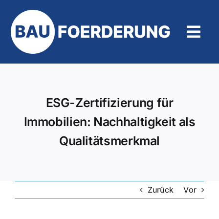
Zum
Inhalt
springen
Tog
Navi
Hilfe und Kontakt
ESG-Zertifizierung für
Immobilien: Nachhaltigkeit als
Qualitätsmerkmal
Zurück
Vor