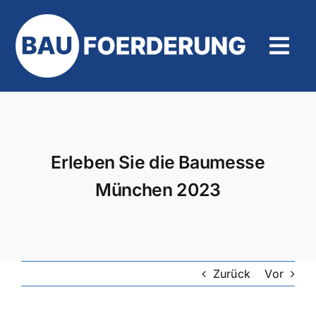
Zum
Inhalt
springen
Tog
Navi
Hilfe und Kontakt
Erleben Sie die Baumesse
München 2023
Zurück
Vor