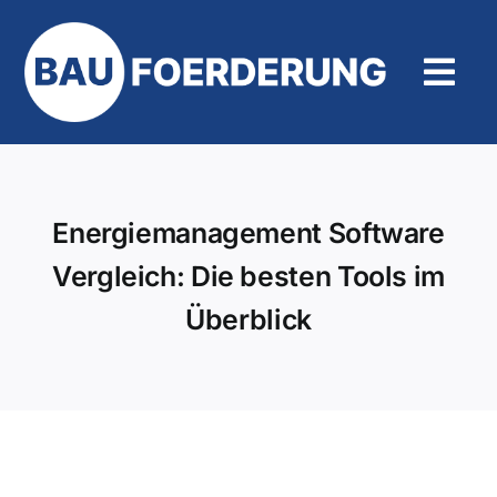
Zum
Inhalt
springen
Tog
Navi
Hilfe und Kontakt
Energiemanagement Software
Vergleich: Die besten Tools im
Überblick