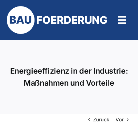
Zum
Inhalt
springen
Tog
Navi
Hilfe und Kontakt
Energieeffizienz in der Industrie:
Maßnahmen und Vorteile
Zurück
Vor