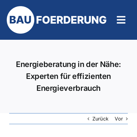
Zum
Inhalt
springen
Tog
Navi
Hilfe und Kontakt
Energieberatung in der Nähe:
Experten für effizienten
Energieverbrauch
Zurück
Vor