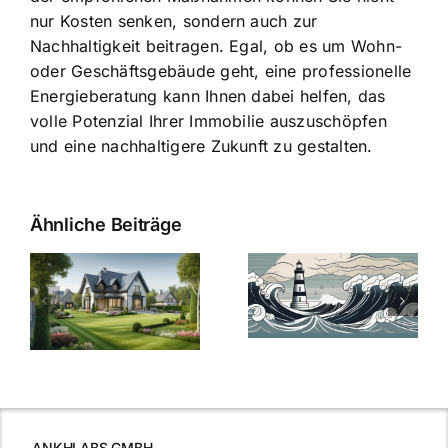
nur Kosten senken, sondern auch zur
Nachhaltigkeit beitragen. Egal, ob es um Wohn-
oder Geschäftsgebäude geht, eine professionelle
Energieberatung kann Ihnen dabei helfen, das
volle Potenzial Ihrer Immobilie auszuschöpfen
und eine nachhaltigere Zukunft zu gestalten.
Ähnliche Beiträge
Die Evolution
Bauzinsen im
der
Sturm: Die
Bauzinsen: Ein
aktuelle
e
Blick in die
Entwicklung
Vergangenheit
beleuchtet.
und Zukunft.
ANKHLABS GMBH