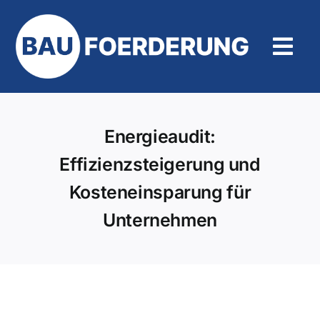
Zum
Inhalt
springen
Tog
Navi
Hilfe und Kontakt
Energieaudit:
Effizienzsteigerung und
Kosteneinsparung für
Unternehmen